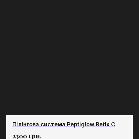
Пілінгова система Peptiglow Retix C
2300
грн.