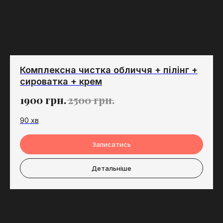
Комплексна чистка обличчя + пілінг +
сироватка + крем
1900
грн.
2500
грн.
90 хв
Записатись
Детальніше