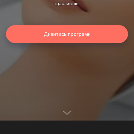
щасливіше
Дивитись програми