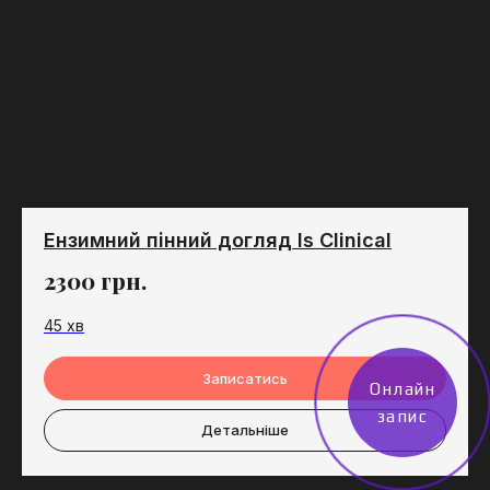
Ензимний пінний догляд Is Clinical
2300
грн.
45 хв
Записатись
Онлайн
запис
Детальніше