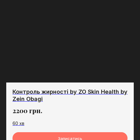
Контроль жирності by ZO Skin Health by
Zein Obagi
2200
грн.
60 хв
Записатись