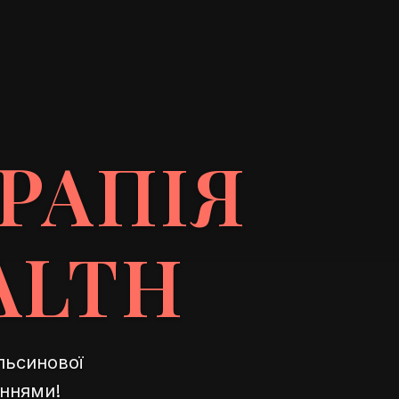
РАПІЯ
ALTH
льсинової
еннями!