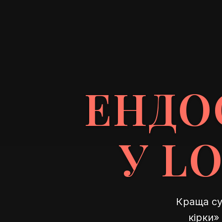
ЕНДО
У L
Краща су
кірки»