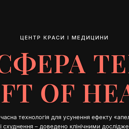
ЦЕНТР КРАСИ І МЕДИЦИНИ
СФЕРА ТЕ
OFT OF HE
часна технологія для усунення ефекту «апе
 і схуднення – доведено клінічними дослідж