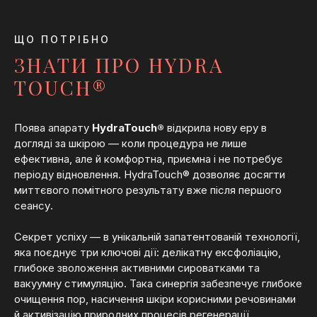
ЩО ПОТРІБНО
ЗНАТИ ПРО HYDRA
TOUCH®
Поява апарату
HydraTouch®
відкрила нову еру в
догляді за шкірою — коли процедура не лише
ефективна, але й комфортна, приємна і не потребує
періоду відновлення. HydraTouch® дозволяє досягти
миттєвого помітного результату вже після першого
сеансу.
Секрет успіху — в унікальній запатентованій технології,
яка поєднує три ключові дії: делікатну ексфоліацію,
глибоке зволоження активними сироватками та
вакуумну стимуляцію. Така синергія забезпечує глибоке
очищення пор, насичення шкіри корисними речовинами
й активізацію природних процесів регенерації.