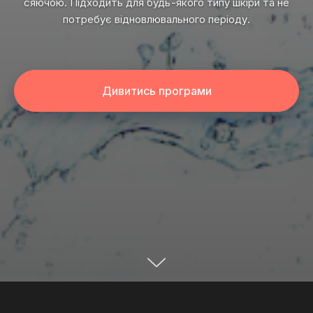
сяючою. Підходить для будь-якого типу шкіри та не
потребує відновлювального періоду.
Дивитись програми