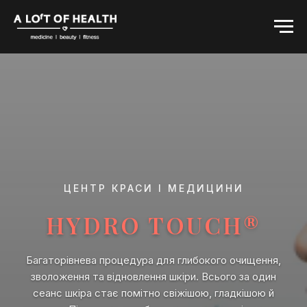
ЦЕНТР КРАСИ І МЕДИЦИНИ
HYDRO TOUCH®
Багаторівнева процедура для глибокого очищення,
зволоження та відновлення шкіри. Всього за один
сеанс шкіра стає помітно свіжішою, гладкішою й